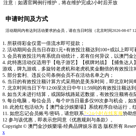
注意：如遇官网例行维护，将在维护完成2小时后开放
申请时间及方式
活动期间内有达到活动要求的会员，请在当日时段（北京时间2026-08-07 12:00
1. 所获得彩金仅需一倍流水即可提款；
2. 活动期间会员当日存款1元+有效投注额达到100+或以上即
3. 会员有效投注均有系统自动统计，若有任何异议，以澳門
4. 此特惠活动仅适用于【电子游艺】【棋牌对战】【捕鱼达人】。
游戏，牌九游戏，多旋转老虎机和老虎机奖金翻倍的有效投注
5. 部分套利、违反公司条例会员不在活动名单之内；
6. 当日的有效投注额计算方式采用的是美东时间，即北京时间每天中午1
7.
北京时间当日下午12:00至次日中午11:59间的
有效投注额达到
8. 如当天未进行结算，或国际线路延迟数据，有效投注额将
9. 每台电脑，每位会员，每个IP当日最多仅99次参与机会
10. 此抢红包活动为【 澳門金沙娛樂場】系统程序自动运
11. 如您忘记会员账号/密码，请您联系
7×24小时在线客服
协助
12 参与该优惠，即表示您同意《优惠规则与条款》。
Copyright © 澳門金沙娛樂場-经典品牌娱乐首选 版权所有 Reserv
x