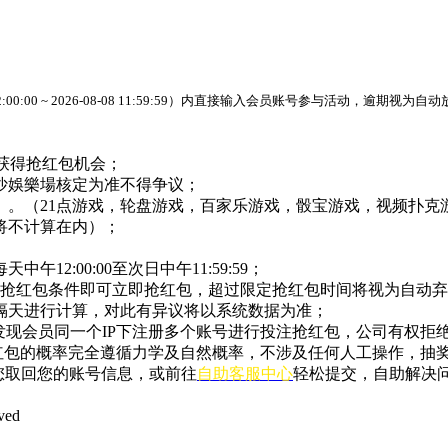
:00 ~ 2026-08-08 11:59:59）内直接输入会员账号参与活动，逾期视为
可获得抢红包机会；
金沙娛樂場核定为准不得争议；
（21点游戏，轮盘游戏，百家乐游戏，骰宝游戏，视频扑克游戏，Pon
将不计算在内）；
2:00:00至次日中午11:59:59；
抢红包条件即可立即抢红包，超过限定抢红包时间将视为自动弃
在隔天进行计算，对此有异议将以系统数据为准；
，如发现会员同一个IP下注册多个账号进行投注抢红包，公司有权
行，红包的概率完全遵循力学及自然概率，不涉及任何人工操作，抽
您取回您的账号信息，或前往
自助客服中心
轻松提交，自助解决
ed