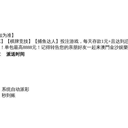
知为准】
艺】
【棋牌竞技】
【捕鱼达人】
投注游戏，每天存款1元+且达到
包！单包最高
8888元
！记得转告您的亲朋好友一起来澳門金沙娱樂場9
求
派送时间
系统自动派彩
秒到账