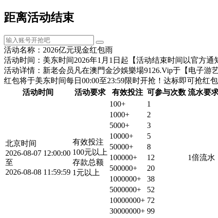
距离活动结束
活动名称：2026亿元现金红包雨
活动时间：美东时间2026年1月1日起【活动结束时间以官方通
活动详情：新老会员凡在澳門金沙娛樂場9126.Vip于
【电子游
红包将于美东时间每日00:00至23:59限时开抢！达标即可抢红
活动时间
活动要求
有效投注
可参与次数
流水要
100+
1
1000+
2
5000+
3
10000+
5
有效投注
北京时间
50000+
8
100元以上
2026-08-07 12:00:00
100000+
12
1倍流水
至
存款总额
500000+
20
2026-08-08 11:59:59
1元以上
1000000+
38
5000000+
52
10000000+
72
30000000+
99